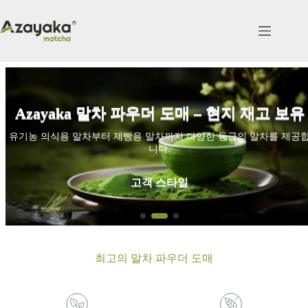
Skip
to
content
Azayaka 말차 파우더 도매 – 현지 재고 보유
유기농 의식용 말차부터 제빵용 말차까지 다양한 등급의 말차를 제공
니다.
고객 스타일
최고의 말차 파우더 도매