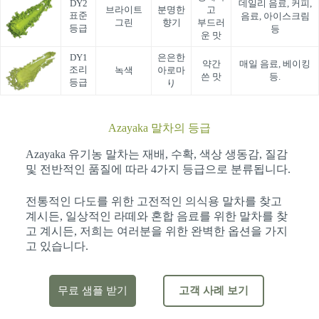
DY2
데일리 음료, 커피,
브라이트
분명한
고
표준
음료, 아이스크림
그린
향기
부드러
등급
등
운 맛
DY1
은은한
약간
매일 음료, 베이킹
조리
녹색
아로마
쓴 맛
등.
등급
り
Azayaka 말차의 등급
Azayaka 유기농 말차는 재배, 수확, 색상 생동감, 질감
및 전반적인 품질에 따라 4가지 등급으로 분류됩니다.
전통적인 다도를 위한 고전적인 의식용 말차를 찾고
계시든, 일상적인 라떼와 혼합 음료를 위한 말차를 찾
고 계시든, 저희는 여러분을 위한 완벽한 옵션을 가지
고 있습니다.
무료 샘플 받기
고객 사례 보기