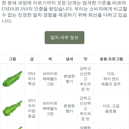
한 분쇄 과정에 이르기까지 모든 단계는 엄격한 기준을 따르며
USDA와 JAS의 인증을 받았습니다. 우리는 소비자에게 비교할
수 없는 진정한 말차 경험을 제공하기 위해 최선을 다하고 있습
니다.
말차 세부 정보
그림
급
색
냄새
맛
응용 프로그램
강하고
DY4
브라이트
신선하
다도,
분명한
의식
에메랄드
고
하이 엔드
향기
학년
그린
부드러
제품의 경우.
운 맛
강하고
DY3
브라이트
신선하
프리
분명한
다도, 고급
에메랄드
고
미엄
향기
음료용.
그린
부드러
등급
운 맛
상쾌하